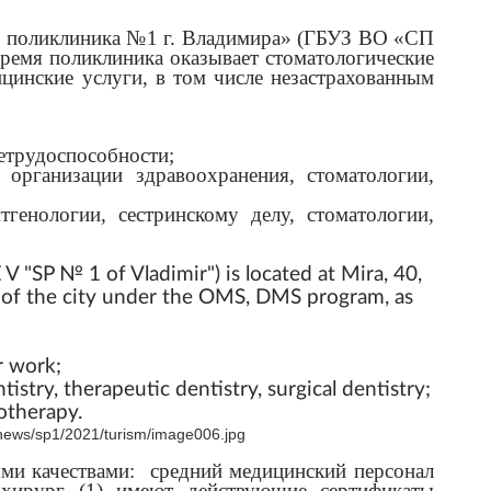
я поликлиника №1 г. Владимира» (ГБУЗ ВО «СП
время поликлиника оказывает стоматологические
цинские услуги, в том числе незастрахованным
етрудоспособности;
организации здравоохранения, стоматологии,
генологии, сестринскому делу, стоматологии,
V "SP № 1 of Vladimir") is located at Mira, 40,
on of the city under the OMS, DMS program, as
r work;
istry, therapeutic dentistry, surgical dentistry;
iotherapy.
и качествами: средний медицинский персонал
ог-хирург (1) имеют действующие сертификаты