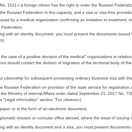
o. 1511-r a foreign citizen has the right to enter the Russian Federati
the Russian Federation in this capacity, and a visa or visa-free procedur
ued by a medical organization confirming an invitation to treatment, in
n Federation.
ng with an identity document, you must present the documents issued by
s).
 the case of a positive decision of the medical" organizations in relation 
ns should contact the division of migration of the territorial body of the 
ut citizenship for subsequent processing ordinary business visa with the
 the Russian Federation on provision of the state service for registratio
 the Ministry of internal Affairs order dated September 21, 2017 No. 735 (
ion "Legal information" section "For citizens»);
n paper or in the form of an electronic document;
 diplomatic mission or consular office abroad, where the issue of issuing a
ng with an identity document and a visa, you must present documents is