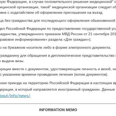
скую Федерацию, в случае положительного решения медицинской" 
ицинской организации, такой" медицинской организации следует о
овне с ходатайством об оформлении приглашения на въезд
ца без гражданства для последующего оформления обыкновенной 
дел Российской Федерации по предоставлению государственной ус
ажданства, утвержденного приказом МВД России от 21 сентября 20
Правовое информирование» раздела «Для граждан»);
о на бумажном носителе либо в форме электронного документа;
ражданину для обращения в дипломатическое представительство и
 выдаче визы.
ерации вместе с документом, удостоверяющим личность и визой, 
 указанием времени проведения лечения (копии документов).
нии приезда на территорию Российской Федерации в настоящее вр
ерации, в который направляется иностранный гражданин. Данные 
about/info/news/
.
________________________________________________________
INFORMATION MEMO