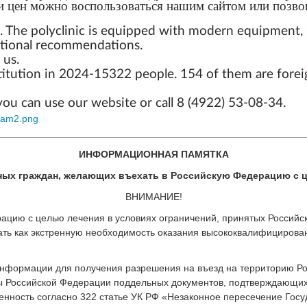
и цен можно воспользоваться нашим сайтом или позвон
. The polyclinic is equipped with modern equipment, s
national recommendations.
 us.
titution in 2024-15322 people. 154 of them are foreig
 you can use our website or call 8 (4922) 53-08-34.
________________________________________________________
ИНФОРМАЦИОННАЯ ПАМЯТКА
ных граждан, желающих въехать в Российскую Федерацию с 
ВНИМАНИЕ!
рацию с целью лечения в условиях ограничений, принятых Россий
вать как экстренную необходимость оказания высококвалифициро
нформации для получения разрешения на въезд на территорию Рос
ы Российской Федерации поддельных документов, подтверждающих
енность согласно 322 статье УК РФ «Незаконное пересечение Гос