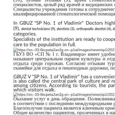
специалистов, целый ряд врачей и медицинских
Специалисты учреждения готовы к сотрудничест
квалифицированной стоматологической помощи 
In GBUZ "SP No. 1 of Vladimir" Doctors highly
(9),
dental
technicians
(
9
)
,
dentists
(
5
)
,
orthopedic
dentist
(
4
)
,
d
categories.
Specialists of the institution are ready to coo
care to the population in full.
ГБУЗ ВО «СП № 1 г. Владимира» имеет удобное
называют центральным парком культуры и отды
отдыха среди горожан. Согласно отзывам ту
скамейки для отдыха и пешеходные дорожки, по
GBUZ V "SP No. 1 of Vladimir" has a convenient
is also called the central park of culture and 
among citizens. According to tourists, the p
which visitors walk.
Оказание услуг в день обращения. Поликлиника
в соответствии с последними международными 
Благополучие пациента является ключевым орие
Общее количество пациентов, пролеченных в на