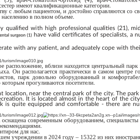
 сестер имеют квалификационные категории.
ву с любым пациентом, и достойно справляются со сво
населению в полном объеме.
 qualified with high professional qualities (21), mid
have valid certificates of specialists, a
ental
surgeon
(
1
)
perate with any patient, and adequately cope with their
 расположение, вблизи находится центральный парк 
ха. Он располагается практически в самом центре г
ристов, парк довольно оборудованный и комфортабе
 которым прогуливаются посетители.
 location, near the central park of the city. The par
recreation. It is located almost in the heart of the ci
ark is quite equipped and comfortable - there are n
 оснащена современным оборудованием, специалисты 
рекомендациями.
нтиром для нас.
шем учреждении в 2024 году – 15322 из них иностран