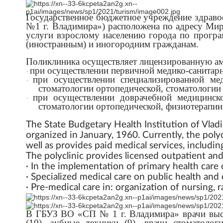
Государственное бюджетное учреждение здрав
№1 г. Владимира») расположена по адресу Мира
услуги взрослому населению города по програ
(иностранным) и иногородним гражданам.
Поликлиника осуществляет лицензированную а
при осуществлении первичной медико-санитарн
·
при осуществлении специализированной ме
·
стоматологии ортопедической, стоматологии 
при осуществлении доврачебной медицинско
·
стоматологии ортопедической, физиотерапии
The State Budgetary Health Institution of Vladi
organized in January, 1960. Currently, the poly
well as provides paid medical services, includi
The polyclinic provides licensed outpatient and
· In the implementation of primary health care 
· Specialized medical care on public health and 
· Pre-medical care in: organization of nursing, 
В ГБУЗ ВО «СП № 1 г. Владимира» врачи выс
(10), зубные техники (9), врачи стоматолог