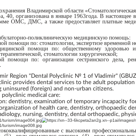
оохранения Владимирской области «Стоматологическа
, 40, организована в январе 1963года. В настоящее 
мме ОМС, ДМС, а также предоставляет платные меди
мбулаторно-поликлиническую медицинскую помощь:
ой помощи по: стоматологии, экспертизе временной н
дицинской помощи по: общественному здоровью и 
терапевтической, стоматологии хирургической;
й помощи по: организации сестринского дела, рент
.
mir Region "Dental Polyclinic № 1 of Vladimir" (GBUZ 
clinic provides dental services to the adult populati
ng uninsured (foreign) and non-urban citizens.
 polyclinic medical care:
on: dentistry, examination of temporary incapacity fo
organization of health care, dentistry, orthopaedic dent
radiology, nursing, dentistry, dental orthopaedic, phys
ококвалифицированные с высокими профессиональным
и (5), врач-стоматолог-ортопед (4), врач-стоматол