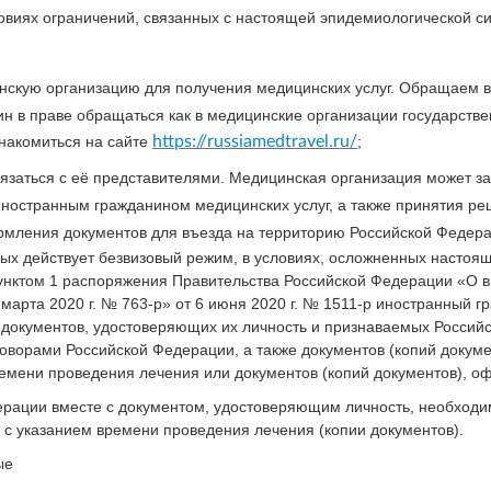
виях ограничений, связанных с настоящей эпидемиологической си
скую организацию для получения медицинских услуг. Обращаем в
н в праве обращаться как в медицинские организации государстве
накомиться на сайте
https://russiamedtravel.ru/
;
заться с её представителями. Медицинская организация может за
ностранным гражданином медицинских услуг, а также принятия ре
мления документов для въезда на территорию Российской Федера
рых действует безвизовый режим, в условиях, осложненных настоя
пунктом 1 распоряжения Правительства Российской Федерации «О 
7 марта 2020 г. № 763-р» от 6 июня 2020 г. № 1511-р иностранный
документов, удостоверяющих их личность и признаваемых Российск
ворами Российской Федерации, а также документов (копий докуме
емени проведения лечения или документов (копий документов), 
ерации вместе с документом, удостоверяющим личность, необход
с указанием времени проведения лечения (копии документов).
ые