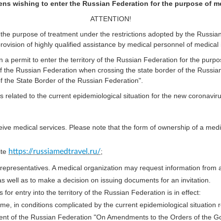
izens wishing to enter the Russian Federation for the purpose of m
ATTENTION!
or the purpose of treatment under the restrictions adopted by the Russia
 provision of highly qualified assistance by medical personnel of medical 
ain a permit to enter the territory of the Russian Federation for the pu
f the Russian Federation when crossing the state border of the Russian F
of the State Border of the Russian Federation".
ons related to the current epidemiological situation for the new coronavi
ive medical services. Please note that the form of ownership of a medic
ite
https://russiamedtravel.ru/
;
representatives. A medical organization may request information from a fo
as well as to make a decision on issuing documents for an invitation.
or entry into the territory of the Russian Federation is in effect:
egime, in conditions complicated by the current epidemiological situation
ent of the Russian Federation "On Amendments to the Orders of the G