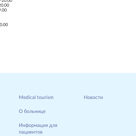
-20.00
20.00
9.00
0.00
Мedical tourism
Новости
О больнице
Информация для
пациентов